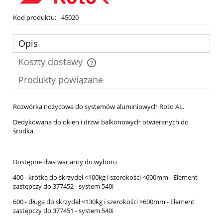
Kod produktu:
45020
Opis
Koszty dostawy
Cena nie zawiera ewentualnych kosztów płatności
Produkty powiązane
Rozwórka nożycowa do systemów aluminiowych Roto AL.
Dedykowana do okien i drzwi balkonowych otwieranych do
środka.
Dostępne dwa warianty do wyboru
400 - krótka do skrzydeł <100kg i szerokości <600mm - Element
zastępczy do 377452 - system 540i
600 - długa do skrzydeł <130kg i szerokości >600mm - Element
zastępczy do 377451 - system 540i