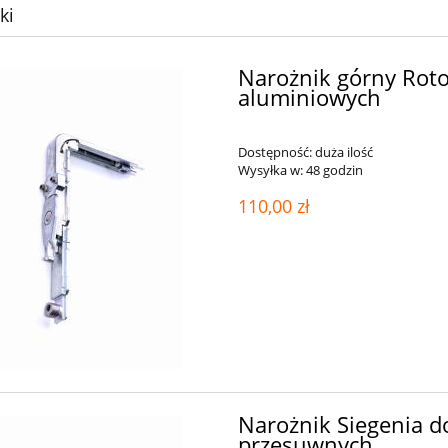
ki
Narożnik górny Roto
aluminiowych
Dostępność:
duża ilość
Wysyłka w:
48 godzin
110,00 zł
lka przyszybowa 2mm
Uszczelka do okien PVC VEKA 
5,00 zł
3,00 zł
iadom o dostępności
do koszyka
Narożnik Siegenia d
przesuwnych