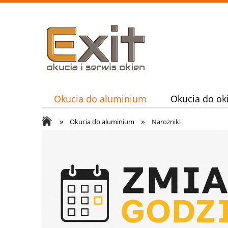
Okucia do aluminium
Okucia do ok
»
»
Nasze usługi
Okucia do aluminium
Narożniki