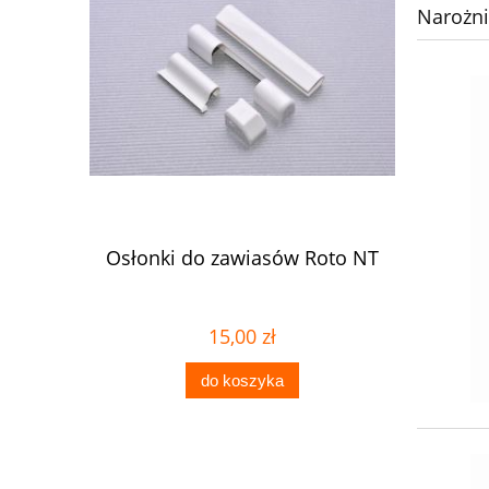
Narożni
owa 3mm
Osłonki do zawiasów Roto NT
Uszcze
15,00 zł
do koszyka
pow