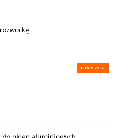
 rozwórkę
do koszyka
o do okien aluminiowych