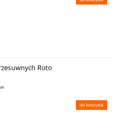
przesuwnych Roto
uki
do koszyka