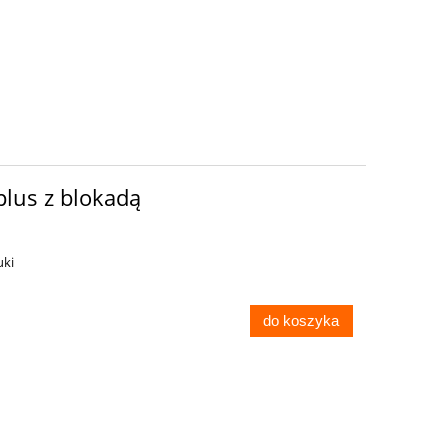
plus z blokadą
uki
do koszyka