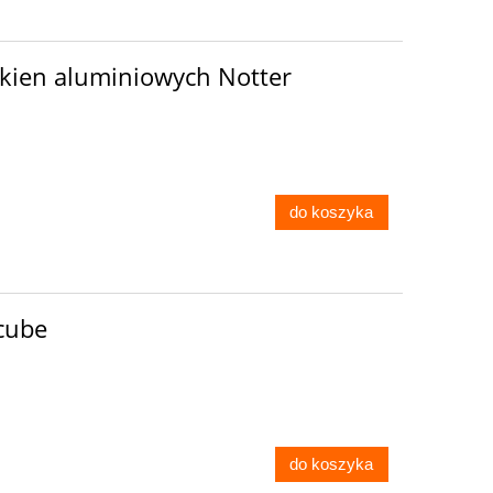
kien aluminiowych Notter
do koszyka
cube
do koszyka