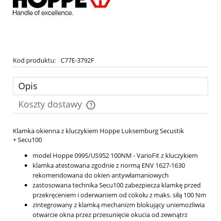
Kod produktu:
C77E-3792F
Opis
Koszty dostawy
Cena nie zawiera ewentualnych kosztów płatności
Klamka okienna z kluczykiem Hoppe Luksemburg Secustik
+ Secu100
model Hoppe 099S/US952 100NM - VarioFit z kluczykiem
klamka atestowana zgodnie z normą ENV 1627-1630
rekomendowana do okien antywłamaniowych
zastosowana technika Secu100 zabezpiecza klamkę przed
przekręceniem i oderwaniem od cokołu z maks. siłą 100 Nm
zintegrowany z klamką mechanizm blokujący uniemożliwia
otwarcie okna przez przesunięcie okucia od zewnątrz