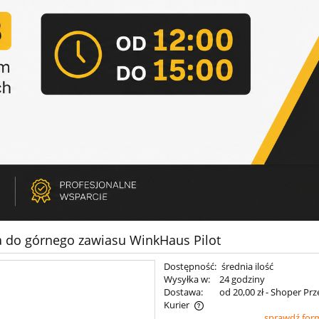
 do górnego zawiasu WinkHaus Pilot
Dostępność:
średnia ilość
Wysyłka w:
24 godziny
Dostawa:
od 20,00 zł
- Shoper Prz
Kurier
sprawdź for