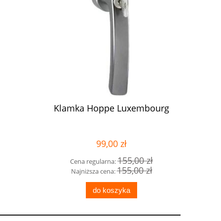
Klamka Hoppe Luxembourg
Klamka o
klucze
99,00 zł
155,00 zł
Cena regularna:
Cena
155,00 zł
Najniższa cena:
Naj
do koszyka