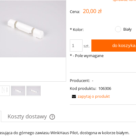
Cena nie zawiera ewentualnych kosztów
20,00 zł
Cena:
płatności
Biały
*
Kolor:
do koszyka
szt.
*
- Pole wymagane
Producent:
-
Kod produktu:
106306
zapytaj o produkt
Koszty dostawy
Cena nie zawiera ewentualnych kosztów
asująca do górnego zawiasu WinkHaus Pilot, dostępna w kolorze białym.