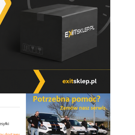
esyłki
my dostawy