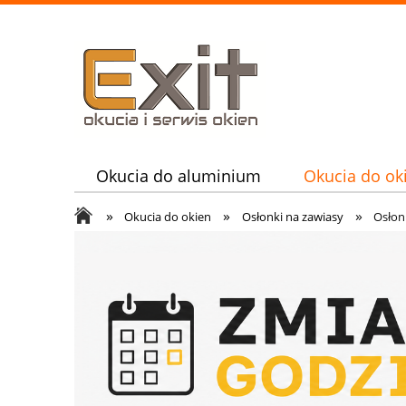
Okucia do aluminium
Okucia do ok
»
»
»
Nasze usługi
Okucia do okien
Osłonki na zawiasy
Osłon